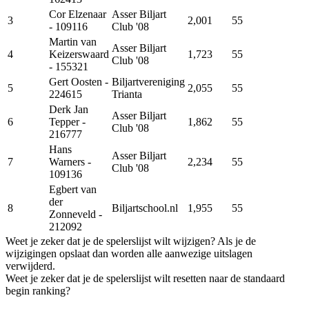
Cor Elzenaar
Asser Biljart
3
2,001
55
- 109116
Club '08
Martin van
Asser Biljart
4
Keizerswaard
1,723
55
Club '08
- 155321
Gert Oosten
-
Biljartvereniging
5
2,055
55
224615
Trianta
Derk Jan
Asser Biljart
6
Tepper
-
1,862
55
Club '08
216777
Hans
Asser Biljart
7
Warners
-
2,234
55
Club '08
109136
Egbert van
der
8
Biljartschool.nl
1,955
55
Zonneveld
-
212092
Weet je zeker dat je de spelerslijst wilt wijzigen? Als je de
wijzigingen opslaat dan worden alle aanwezige uitslagen
verwijderd.
Weet je zeker dat je de spelerslijst wilt resetten naar de standaard
begin ranking?