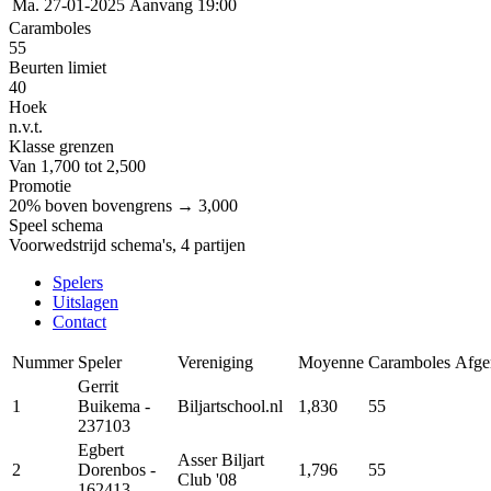
Ma. 27-01-2025
Aanvang 19:00
Caramboles
55
Beurten limiet
40
Hoek
n.v.t.
Klasse grenzen
Van 1,700 tot 2,500
Promotie
20% boven bovengrens → 3,000
Speel schema
Voorwedstrijd schema's, 4 partijen
Spelers
Uitslagen
Contact
Nummer
Speler
Vereniging
Moyenne
Caramboles
Afge
Gerrit
1
Buikema
-
Biljartschool.nl
1,830
55
237103
Egbert
Asser Biljart
2
Dorenbos
-
1,796
55
Club '08
162413