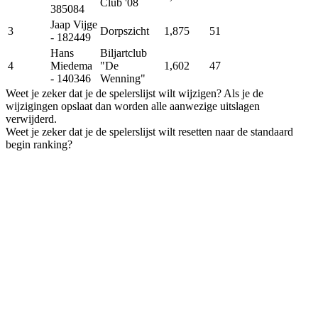
Club '08
385084
Jaap Vijge
3
Dorpszicht
1,875
51
- 182449
Hans
Biljartclub
4
Miedema
"De
1,602
47
- 140346
Wenning"
Weet je zeker dat je de spelerslijst wilt wijzigen? Als je de
wijzigingen opslaat dan worden alle aanwezige uitslagen
verwijderd.
Weet je zeker dat je de spelerslijst wilt resetten naar de standaard
begin ranking?