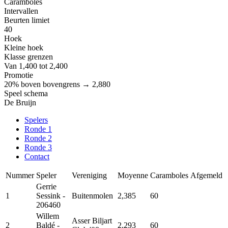
Caramboles
Intervallen
Beurten limiet
40
Hoek
Kleine hoek
Klasse grenzen
Van 1,400 tot 2,400
Promotie
20% boven bovengrens → 2,880
Speel schema
De Bruijn
Spelers
Ronde 1
Ronde 2
Ronde 3
Contact
Nummer
Speler
Vereniging
Moyenne
Caramboles
Afgemeld
Gerrie
1
Sessink
-
Buitenmolen
2,385
60
206460
Willem
Asser Biljart
2
Baldé
-
2,293
60