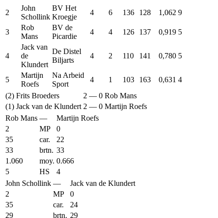
John
BV Het
2
4
6
136
128
1,062
9
Schollink
Kroegje
Rob
BV de
3
4
4
126
137
0,919
5
Mans
Picardie
Jack van
De Distel
4
de
4
2
110
141
0,780
5
Biljarts
Klundert
Martijn
Na Arbeid
5
4
1
103
163
0,631
4
Roefs
Sport
(2)
Frits Broeders
2
—
0
Rob Mans
(1)
Jack van de Klundert
2
—
0
Martijn Roefs
Rob Mans
—
Martijn Roefs
2
MP
0
35
car.
22
33
brtn.
33
1.060
moy.
0.666
5
HS
4
John Schollink
—
Jack van de Klundert
2
MP
0
35
car.
24
29
brtn.
29