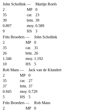
John Schollink
—
Martijn Roefs
2
MP
0
35
car.
23
39
brtn.
39
0.897
moy.
0.589
9
HS
3
Frits Broeders
—
John Schollink
2
MP
0
35
car.
31
26
brtn.
26
1.346
moy.
1.192
10
HS
5
Rob Mans
—
Jack van de Klundert
2
MP
0
35
car.
27
37
brtn.
37
0.945
moy.
0.729
5
HS
5
Frits Broeders
—
Rob Mans
2
MP
0