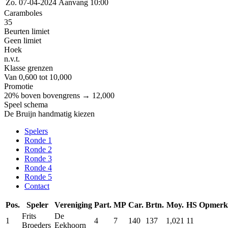
Zo. 07-04-2024
Aanvang 10:00
Caramboles
35
Beurten limiet
Geen limiet
Hoek
n.v.t.
Klasse grenzen
Van 0,600 tot 10,000
Promotie
20% boven bovengrens → 12,000
Speel schema
De Bruijn handmatig kiezen
Spelers
Ronde 1
Ronde 2
Ronde 3
Ronde 4
Ronde 5
Contact
Pos.
Speler
Vereniging
Part.
MP
Car.
Brtn.
Moy.
HS
Opmerk
Frits
De
1
4
7
140
137
1,021
11
Broeders
Eekhoorn