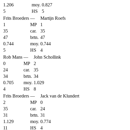
1.206
moy.
0.827
5
HS
5
Frits Broeders
—
Martijn Roefs
1
MP
1
35
car.
35
47
brtn.
47
0.744
moy.
0.744
5
HS
4
Rob Mans
—
John Schollink
0
MP
2
24
car.
35
34
brtn.
34
0.705
moy.
1.029
4
HS
8
Frits Broeders
—
Jack van de Klundert
2
MP
0
35
car.
24
31
brtn.
31
1.129
moy.
0.774
11
HS
4