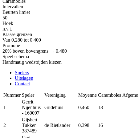
Caramboles
Intervallen
Beurten limiet
50
Hoek
n.v.t.
Klasse grenzen
Van 0,280 tot 0,400
Promotie
20% boven bovengrens → 0,480
Speel schema
Handmatig wedstrijden kiezen
Spelers
Uitslagen
Contact
Nummer
Speler
Vereniging
Moyenne
Caramboles
Afgeme
Gerrit
1
Nijenhuis
Gildehuis
0,460
18
- 160097
Gijsbert
2
Tukker
-
de Rietlander
0,398
16
387489
Gert