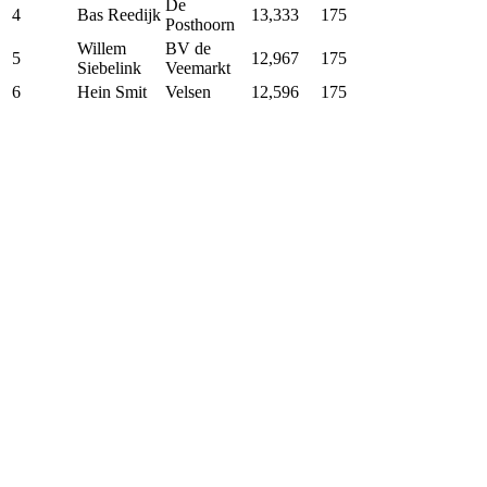
De
4
Bas Reedijk
13,333
175
Posthoorn
Willem
BV de
5
12,967
175
Siebelink
Veemarkt
6
Hein Smit
Velsen
12,596
175