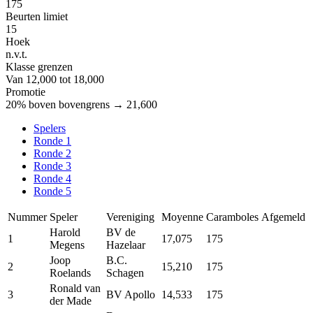
175
Beurten limiet
15
Hoek
n.v.t.
Klasse grenzen
Van 12,000 tot 18,000
Promotie
20% boven bovengrens → 21,600
Spelers
Ronde 1
Ronde 2
Ronde 3
Ronde 4
Ronde 5
Nummer
Speler
Vereniging
Moyenne
Caramboles
Afgemeld
Harold
BV de
1
17,075
175
Megens
Hazelaar
Joop
B.C.
2
15,210
175
Roelands
Schagen
Ronald van
3
BV Apollo
14,533
175
der Made