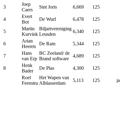
Joep
3
Sint Joris
6,669
125
Caers
Evert
4
De Wurf
6,478
125
Bot
Martin
Biljartvereniging
5
6,340
125
Kurvink
Leusden
Arian
6
De Ram
5,344
125
Heeren
Hans
BC Zeeland/ de
7
4,689
125
van Erp
Brand software
Henk
8
De Plas
4,300
125
Bader
Roel
Het Wapen van
5,113
125
ja
Feenstra
Alblasserdam