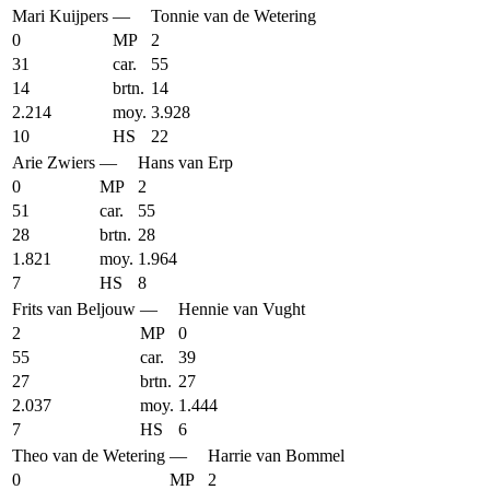
Mari Kuijpers
—
Tonnie van de Wetering
0
MP
2
31
car.
55
14
brtn.
14
2.214
moy.
3.928
10
HS
22
Arie Zwiers
—
Hans van Erp
0
MP
2
51
car.
55
28
brtn.
28
1.821
moy.
1.964
7
HS
8
Frits van Beljouw
—
Hennie van Vught
2
MP
0
55
car.
39
27
brtn.
27
2.037
moy.
1.444
7
HS
6
Theo van de Wetering
—
Harrie van Bommel
0
MP
2