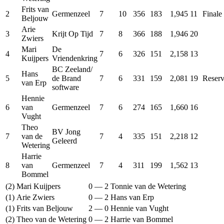
Frits van
2
Germenzeel
7
10
356
183
1,945
11
Finale
Beljouw
Arie
3
Krijt Op Tijd
7
8
366
188
1,946
20
Zwiers
Mari
De
4
7
6
326
151
2,158
13
Kuijpers
Vriendenkring
BC Zeeland/
Hans
5
de Brand
7
6
331
159
2,081
19
Reser
van Erp
software
Hennie
6
van
Germenzeel
7
6
274
165
1,660
16
Vught
Theo
BV Jong
7
van de
7
4
335
151
2,218
12
Geleerd
Wetering
Harrie
8
van
Germenzeel
7
4
311
199
1,562
13
Bommel
(2)
Mari Kuijpers
0
—
2
Tonnie van de Wetering
(1)
Arie Zwiers
0
—
2
Hans van Erp
(1)
Frits van Beljouw
2
—
0
Hennie van Vught
(2)
Theo van de Wetering
0
—
2
Harrie van Bommel