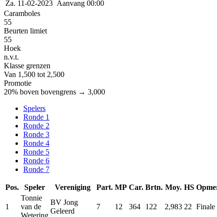
Za. 11-02-2023
Aanvang 00:00
Caramboles
55
Beurten limiet
55
Hoek
n.v.t.
Klasse grenzen
Van 1,500 tot 2,500
Promotie
20% boven bovengrens → 3,000
Spelers
Ronde 1
Ronde 2
Ronde 3
Ronde 4
Ronde 5
Ronde 6
Ronde 7
Pos.
Speler
Vereniging
Part.
MP
Car.
Brtn.
Moy.
HS
Opmer
Tonnie
BV Jong
1
van de
7
12
364
122
2,983
22
Finale
Geleerd
Wetering